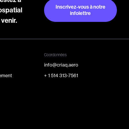
Inscrivez-vous à notre
ospatial
infolettre
venir.
Inscrivez-vous à notre
infolettre
Coordonnées
info@criaq.aero
cement
+ 1 514 313-7561