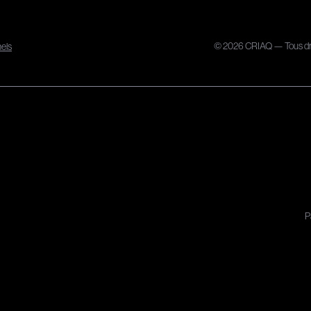
© 2026 CRIAQ — Tous dro
nels
P