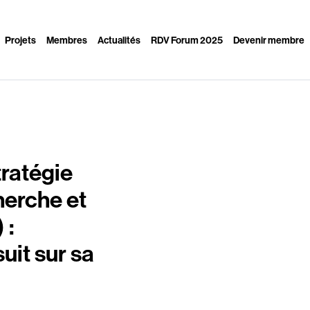
Projets
Membres
Actualités
RDV Forum 2025
Devenir membre
ratégie
herche et
 :
uit sur sa