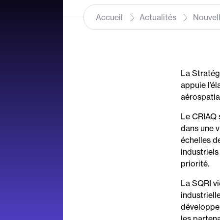
Accueil
Actualités
Nouvel
La Stratég
appuie l’é
aérospatia
Le CRIAQ s
dans une v
échelles d
industriel
priorité.
La SQRI vi
industriell
développer 
les partena