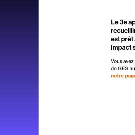
Le 3e ap
recueill
est prêt
impact s
Vous avez 
de
GES
au
notre pag