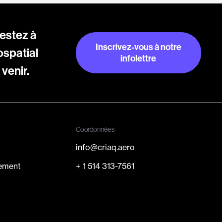
restez à
Inscrivez-vous à notre
ospatial
infolettre
venir.
Inscrivez-vous à notre
infolettre
Coordonnées
info@criaq.aero
cement
+ 1 514 313-7561