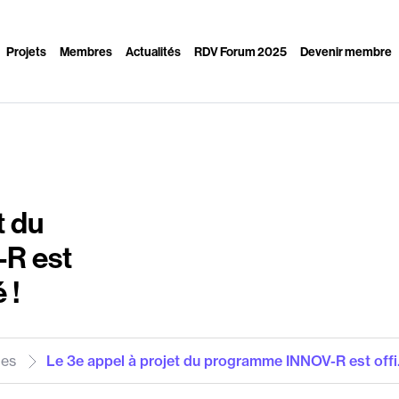
Projets
Membres
Actualités
RDV Forum 2025
Devenir membre
t du
R est
 !
les
Le 3e appel à projet du programme INNOV-R est offi.