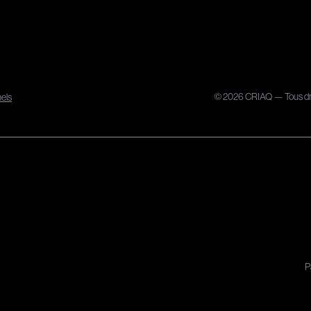
© 2026 CRIAQ — Tous dro
nels
P