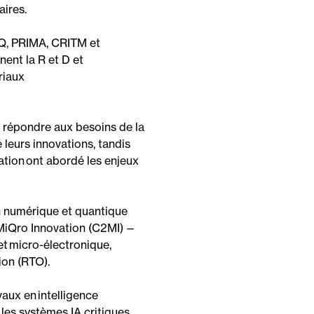
aires.
Q
, PRIMA,
CRITM
et
nnent
la R et D et
riaux
ur répondre aux besoins de la
leurs innovations, tandis
ation
ont abordé les enjeux
n
n
umérique et
q
uantique
MiQr
o
Innovation
(
C2M
I)
—
et micro-électronique,
tion (RTO)
.
vaux en intelligence
 les systèmes IA critiques,