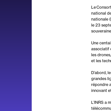
Le
Consort
national d
nationale
(
le
23 sept
souverain
U
ne centai
associatif
les
drones
et les tec
D’abord, l
e
grandes li
répondre 
innovant
et
L’INRS a m
télécommun