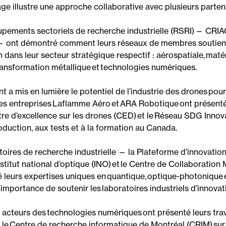
age
illustre une approche collaborative avec plusieurs parten
pements sectoriels de recherche industrielle
(
RSRI
)
—
CRIA
—
ont démontré comment leurs réseaux
de membres
soutie
n dans leur s
ecteur stratégique
respectif :
aérospatiale,
maté
ransformation métallique et
te
chnologies numériques.
nt
a mis en lumière le potentiel de l’industrie des drones po
es entreprises Laflamme
Aér
o
et ARA Robotique ont présenté 
tre d’excellence sur les drones (CED)
et le
Réseau SDG Innov
roduction, aux tests et à la formation au Canada.
toires de recherche industriell
e
—
la
Plateforme d’
i
nnovatio
nstitut national d’optique
(
INO
)
et
le
Centre de
C
ollaboration
 leurs expertises uniques en quantique, optique-photonique 
’importance de soutenir les laboratoires industriels d’innova
is acteurs des technologies numériques ont présenté leurs tra
:
l
e
Centre de recherche informatique de Montréal
(
CRIM
)
sur