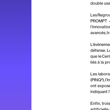
double us
Les
Regrou
PROMPT
l’innovatio
avancés,
t
L’
événeme
défense. L
que le C
en
liés à la p
Les
labora
(
PINQ²
)
,
l’
I
ont exposé
indiquant
l
Enfin, tro
artificielle