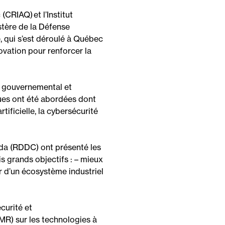
c
(
CRIAQ
)
et l’
Institut
stère de la Défense
e
,
qui s’est déroulé
à Québec
ovation pour
renforcer la
e, gouvernemental et
ues
ont été abordées
dont
rtificielle
,
la
cybersécurité
ada (RDDC)
ont
présenté les
is
grands
objectifs
:
–
m
ieux
 d’
un
écosystème
industriel
curité et
UMR)
sur les technologies
à