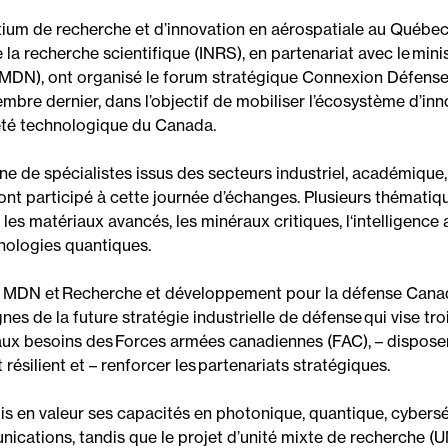
ium de recherche et d’innovation en aérospatiale au Québe
e la recherche scientifique
(
INRS
)
, en partenariat avec le
mini
MDN
)
, ont organisé le
forum stratégique
Connexion Défens
embre dernier
, dans l’objectif de
mobilis
er
l’écosystème d’inn
eté technologique du Canada
.
ne de spécialistes issus des secteurs industriel, académiqu
 ont participé à cette journée d’échanges
. P
lusieurs
thématiq
,
les
matériaux avancés,
l
e
s
minéraux critiques
,
l
‘intelligence a
hnologies quantiques.
 MDN et
Recherche et développement pour la défense Can
gnes d
e la future
stratégie
industriel
le de
défense qui
vise t
ro
aux besoins des
Forces armées canadiennes (
FAC
)
,
–
disposer
 résilient
et
–
r
enforcer les partenariats stratégiques.
is en valeur ses capacité
s
en photonique, quantique, cybersé
ications, tandis que le projet
d’
unité mixte de recherche
(