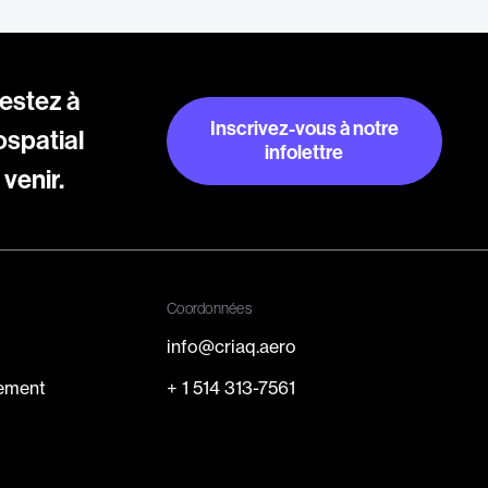
restez à
Inscrivez-vous à notre
ospatial
infolettre
venir.
Inscrivez-vous à notre
infolettre
Coordonnées
info@criaq.aero
cement
+ 1 514 313-7561