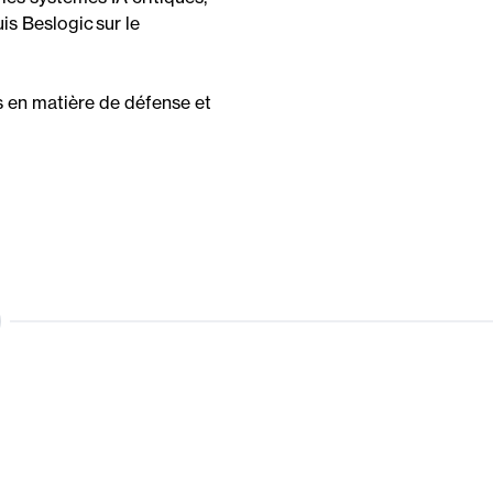
is
Beslogi
c
sur le
es en matière de défense et